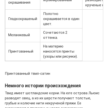
окрашивания
крученые нит
Полотно
Гладкокрашеный
окрашивается в один
цвет.
Сочетаются 2
Меланжевый
оттенка.
На материю
Принтованный
наносятся принты
(узоры или рисунки).
Принтованный твил-сатин
Немного истории происхождения
Твид имеет шотландские корни. На юге острова Льюис
разводят овец, а из их шерсти получают толстые,
грубые и колючие нити некрученой пряжи. Ее