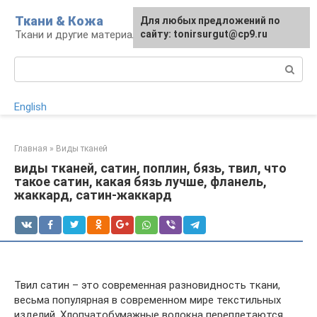
Перейти
Ткани & Кожа
Для любых предложений по
к
Ткани и другие материалы
сайту: tonirsurgut@cp9.ru
контенту
Поиск:
English
Главная
»
Виды тканей
виды тканей, сатин, поплин, бязь, твил, что
такое сатин, какая бязь лучше, фланель,
жаккард, сатин-жаккард
Твил сатин – это современная разновидность ткани,
весьма популярная в современном мире текстильных
изделий. Хлопчатобумажные волокна переплетаются