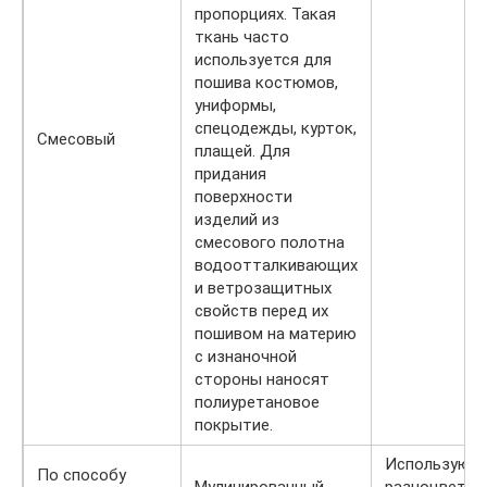
пропорциях. Такая
ткань часто
используется для
пошива костюмов,
униформы,
спецодежды, курток,
Смесовый
плащей. Для
придания
поверхности
изделий из
смесового полотна
водоотталкивающих
и ветрозащитных
свойств перед их
пошивом на материю
с изнаночной
стороны наносят
полиуретановое
покрытие.
Используют
По способу
Мулинированный
разноцветны