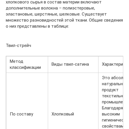
хлопкового сырья в состав материи включают
дополнительные волокна – полиэстеровые,
эластановые, шерстяные, шелковые. Существует
множество разновидностей этой ткани. Общие сведения
о них представлены в таблице:
Твил-стрейч
Метод
Виды твил-сатина
Характерист
классификации
Это абсолю
натуральный
продукт
текстильной
промышленно
Благодаря
По составу
Хлопковый
высоким
гигиеническ
свойствам о