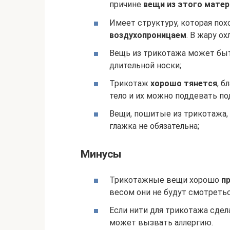
причине
вещи из этого матер
Имеет структуру, которая пох
воздухопроницаем
. В жару ох
Вещь из трикотажа может быт
длительной носки;
Трикотаж
хорошо тянется
, б
тело и их можно поддевать по
Вещи, пошитые из трикотажа,
глажка не обязательна;
Минусы
Трикотажные вещи хорошо
п
весом они не будут смотретьс
Если нити для трикотажа сдел
может вызвать аллергию.