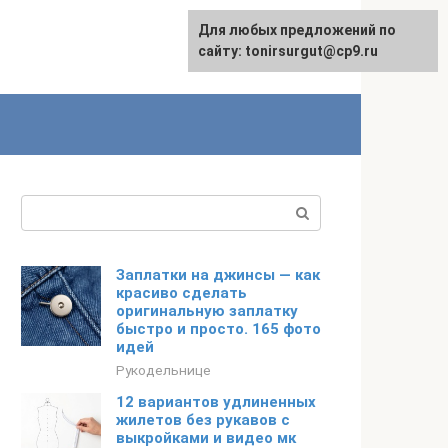
Для любых предложений по
English
сайту: tonirsurgut@cp9.ru
Поиск:
Заплатки на джинсы — как
красиво сделать
оригинальную заплатку
быстро и просто. 165 фото
идей
Рукодельнице
12 вариантов удлиненных
жилетов без рукавов с
выкройками и видео мк